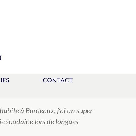
et apparaîtra dans la navigation de votre site
IFS
CONTACT
 aux visiteurs du site. Cela pourrait
’habite à Bordeaux, j’ai un super
uie soudaine lors de longues