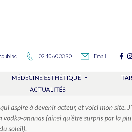
coublac
02 40 60 33 90
Email
d’un article de blog parce qu’elle restera au même endroit 
MÉDECINE ESTHÉTIQUE
TAR
gens commencent par une page « À propos » qui les présente
ACTUALITÉS
ui aspire à devenir acteur, et voici mon site. J
la vodka-ananas (ainsi qu’être surpris par la pl
u soleil).