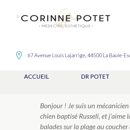
67 Avenue Louis Lajarrige, 44500 La Baule-Es
Ceci est une page d’exemple. C’est différent 
ACCUEIL
DR POTET
(dans la plupart des thèmes). La plupart des 
ressembler à quelque chose comme cela :
Bonjour ! Je suis un mécanicien q
chien baptisé Russell, et j’aime 
balades sur la plage au coucher d